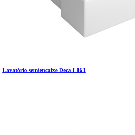
Lavatório semiencaixe Deca L863