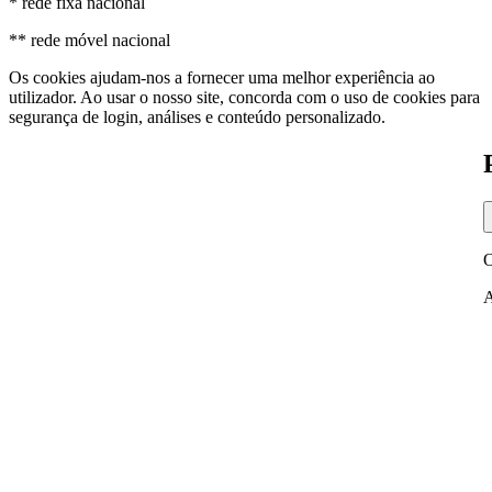
* rede fixa nacional
** rede móvel nacional
Os cookies ajudam-nos a fornecer uma melhor experiência ao
utilizador. Ao usar o nosso site, concorda com o uso de cookies para
segurança de login, análises e conteúdo personalizado.
O
A